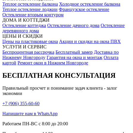
Теплое остекление балкона
Холодное остекление балкона
Теплое остекление лоджии
Французское остекление
Остекление вторым контуром
ДОМА И КОТТЕДЖИ
Остекление коттеджа
Остекление дачного дома
Остекление
деревянного дома
ЦЕНЫ И СКИДКИ
Цены на пластиковые окна
Акции и скидки на окна ПВХ
УСЛУГИ И СЕРВИС
Беспроцентная рассрочка
Бесплатный замер
Доставка по
Нижнему Новгороду
Гарантия на окна и монтаж
Оплата
картой
Ремонт окон в Нижнем Новгороде
БЕСПЛАТНАЯ КОНСУЛЬТАЦИЯ
Правильный просчет и понимание задач клиента - залог
экономии
+7 (906) 355-60-60
Напишите нам в WhatsApp
Работаем ПН-ВС с 8:00 до 20:00