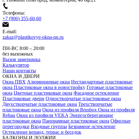
Телефоны:
+7 (906) 355-60-60
E-mail:
zakaz@plastikovye-okna-nn.ru
ПН-ВС 8:00 – 20:00
без выхожных
Вызов замерщика
Калькулятор
Наши контакты
ОКНА И ДВЕРИ
Окна ПВХ
Алюминиевые окна
Нестандартные пластиковые
окна
Пластиковые окна в новостройку
Готовые пластиковые
окна
Цветные пластиковые окна
Фасадное остекление
Пластиковые двери
Одностворчатые пластиковые окна
Двухстворчатые пластиковые окна
Трехстворчатые
пластиковые окна
Окна из профиля Brusbox
Окна из профиля
Rehau
Окна из профиля VEKA
Энергосберегающие
пластиковые окна
Панорамные пластиковые окна
Офисные
перегородки
Входные группы
Безрамное остекление
Остекление веранд, террас и беседок
БАЛКОНЫ И ЛОДЖИИ